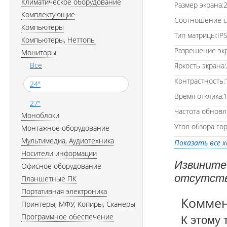
Климатическое оборудование
Размер экрана:2
Комплектующие
Соотношение с
Компьютеры
Тип матрицы:IP
Компьютеры, Неттопы
Разрешение экр
Мониторы
Все
Яркость экрана:
Контрастность:
24"
Время отклика:
27"
Частота обновл
Моноблоки
Угол обзора гор
Монтажное оборудование
Мультимедиа, Аудиотехника
Показать все 
Носители информации
Извините
Офисное оборудование
отсутств
Планшетные ПК
Портативная электроника
Комме
Принтеры, МФУ, Копиры, Сканеры
Программное обеспечение
К этому 