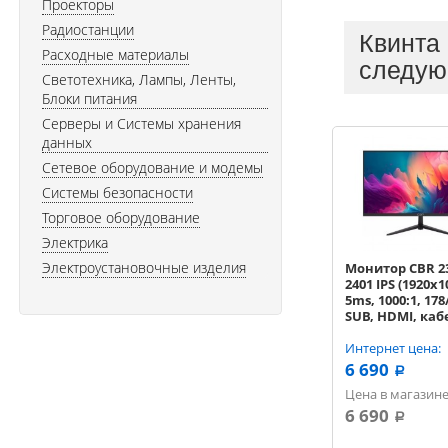
Проекторы
Радиостанции
Квинта
Расходные материалы
следую
Светотехника, Лампы, Ленты,
Блоки питания
Серверы и Системы хранения
данных
Сетевое оборудование и модемы
Системы безопасности
Торговое оборудование
Электрика
Электроустановочные изделия
Монитор CBR 23.
2401 IPS (1920x1
5ms, 1000:1, 178
SUB, HDMI, каб
HDMI, черный)
[LCD-ME2401-OP
Интернет цена:
6 690
a
Цена в магазине
6 690
a