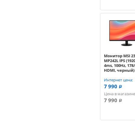
Монитор MSI 23.
MP242L IPS (192
4ms, 100Hz, 178/
HDMI, черный)
[9S6-3PD5CT-008
Интернет цена:
7 990
a
Цена в магазине
7 990
a