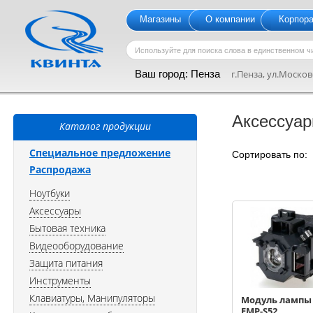
Магазины
О компании
Корпор
Ваш город:
Пенза
г.Пенза, ул.Московс
Аксессуар
Каталог продукции
Специальное предложение
Сортировать по
Распродажа
Ноутбуки
Аксессуары
Бытовая техника
Видеооборудование
Защита питания
Инструменты
Клавиатуры, Манипуляторы
Модуль лампы 
EMP-S52