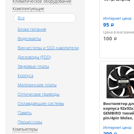
Климатическое оборудование
Комплектующие
Все
Интернет цена:
95
a
Блоки питания
Цена в магазине
100
Видеокарты
a
Винчестеры и SSD-накопители
Дисководы (FDD)
Звуковые платы
Корпуса
Материнские платы
Оптические приводы
Охлаждающие системы
Вентилятор дл
корпуса 92x92x
Память
GEMBIRD тихий
pin/4pin Molex
Процессоры
30 см <17608>
Интернет цена:
Компьютеры
290