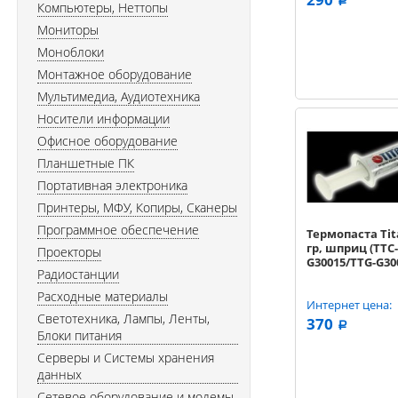
a
Компьютеры, Неттопы
Мониторы
Моноблоки
Монтажное оборудование
Мультимедиа, Аудиотехника
Носители информации
Офисное оборудование
Планшетные ПК
Портативная электроника
Принтеры, МФУ, Копиры, Сканеры
Программное обеспечение
Термопаста Tita
гр, шприц (TTC-
Проекторы
G30015/TTG-G30
Радиостанции
Расходные материалы
Интернет цена:
Светотехника, Лампы, Ленты,
370
a
Блоки питания
Серверы и Системы хранения
данных
Сетевое оборудование и модемы