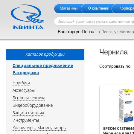
Магазины
О компании
Корпор
Ваш город:
Пенза
г.Пенза, ул.Московс
Чернила
Каталог продукции
Специальное предложение
Сортировать по
Распродажа
Ноутбуки
Аксессуары
Бытовая техника
Видеооборудование
Защита питания
Инструменты
Клавиатуры, Манипуляторы
EPSON C13T664
Чернила для L