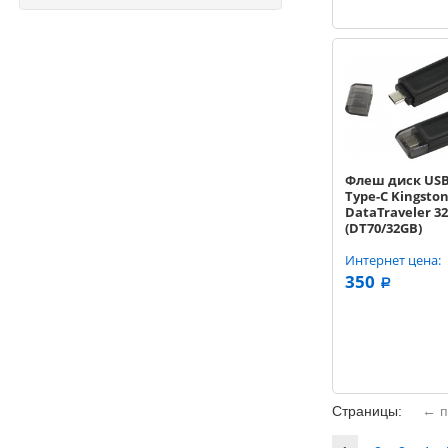
Флеш диск USB
Type-C Kingsto
DataTraveler 3
(DT70/32GB)
Интернет цена:
350
a
Страницы:
← п