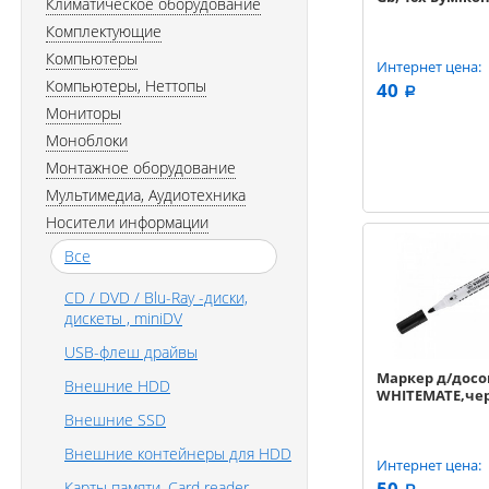
Климатическое оборудование
Комплектующие
Компьютеры
Интернет цена:
Компьютеры, Неттопы
40
a
Мониторы
Моноблоки
Монтажное оборудование
Мультимедиа, Аудиотехника
Носители информации
Все
CD / DVD / Blu-Ray -диски,
дискеты , miniDV
USB-флеш драйвы
Маркер д/досо
Внешние HDD
WHITEMATE,че
Внешние SSD
Внешние контейнеры для HDD
Интернет цена:
50
Карты памяти, Card reader