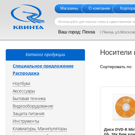
Магазины
О компании
Корпор
Ваш город:
Пенза
г.Пенза, ул.Московс
Носители
Каталог продукции
Специальное предложение
Сортировать по
Распродажа
Ноутбуки
Аксессуары
Бытовая техника
Видеооборудование
Защита питания
Инструменты
Клавиатуры, Манипуляторы
Диск DVD-R Mir
Gb, 16x Бум.кон