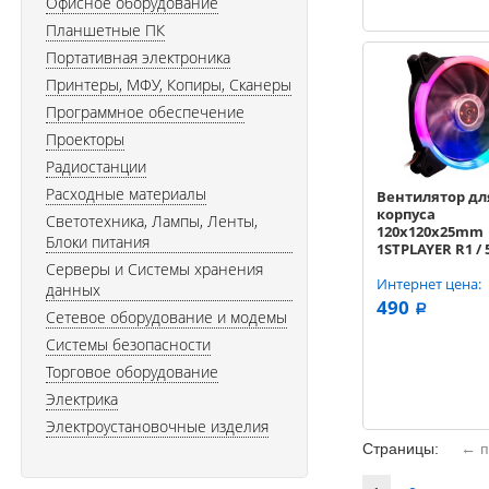
Офисное оборудование
Планшетные ПК
Портативная электроника
Принтеры, МФУ, Копиры, Сканеры
Программное обеспечение
Проекторы
Радиостанции
Расходные материалы
Вентилятор дл
корпуса
Светотехника, Лампы, Ленты,
120x120x25mm
Блоки питания
1STPLAYER R1 / 
LED, 3-pin, 1000
Серверы и Системы хранения
R1 bulk
Интернет цена:
данных
490
a
Сетевое оборудование и модемы
Системы безопасности
Торговое оборудование
Электрика
Электроустановочные изделия
Страницы:
← п