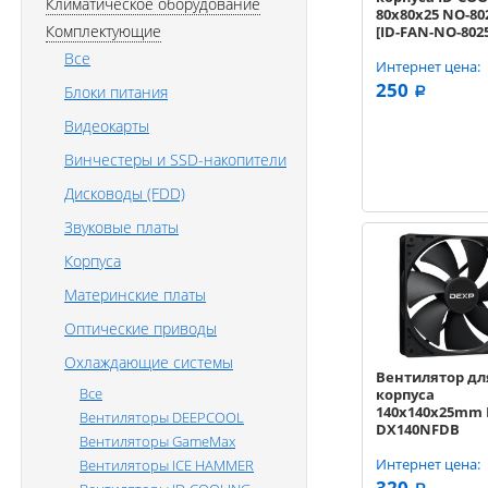
Климатическое оборудование
80х80х25 NO-80
Комплектующие
[ID-FAN-NO-802
Все
Интернет цена:
250
Блоки питания
a
Видеокарты
Винчестеры и SSD-накопители
Дисководы (FDD)
Звуковые платы
Корпуса
Материнские платы
Оптические приводы
Охлаждающие системы
Вентилятор дл
Все
корпуса
140x140x25mm
Вентиляторы DEEPCOOL
DX140NFDB
Вентиляторы GameMax
[DX140NFDB] 3 p
2000 об/мин 35
Интернет цена:
Вентиляторы ICE HAMMER
320