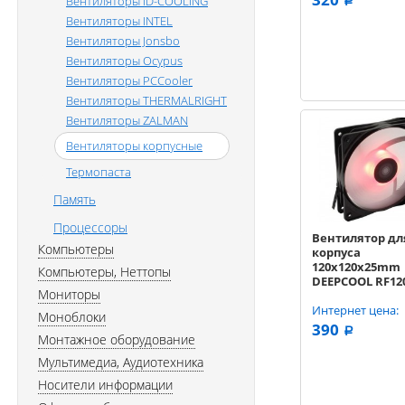
Вентиляторы ID-COOLING
a
Вентиляторы INTEL
Вентиляторы Jonsbo
Вентиляторы Ocypus
Вентиляторы PCCooler
Вентиляторы THERMALRIGHT
Вентиляторы ZALMAN
Вентиляторы корпусные
Термопаста
Память
Процессоры
Вентилятор дл
Компьютеры
корпуса
120x120x25mm
Компьютеры, Неттопы
DEEPCOOL RF12
Мониторы
Интернет цена:
Моноблоки
390
a
Монтажное оборудование
Мультимедиа, Аудиотехника
Носители информации