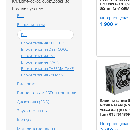
Климатическое оборудование
P300BN1-0 H) (S
Комплектующие
80mm fan) OEM
Все
Интернет цена:
1 900
Блоки питания
a
Все
Блоки питания CHIEFTEC
Блоки питания DEEPCOOL
Блоки питания FSP
Блоки питания INWIN
Блоки питания THERMALTAKE
Блоки питания ZALMAN
Видеокарты
Винчестеры и SSD-накопители
Блок питания 
Дисководы (FDD)
POWERMAN (PM
500ATX-F) (ATX
Звуковые платы
fan) RTL [614309
Корпуса
Интернет цена:
Материнские платы
2 450