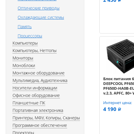
a
Оптические приводы
Охлаждающие системы
Память
Процессоры
Компьютеры
Компьютеры, Неттопы
Мониторы
Моноблоки
Монтажное оборудование
Блок питания 
Мультимедиа, Аудиотехника
DEEPCOOL PF650
Носители информации
PF650D-HA0B-EU
v.2.3, APFC, 80+
Офисное оборудование
120mm fan) OE
Планшетные ПК
Интернет цена:
4 190
Портативная электроника
a
Принтеры, МФУ, Копиры, Сканеры
Программное обеспечение
Проекторы