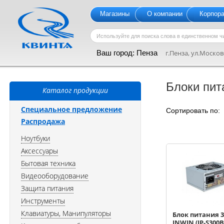
Магазины
О компании
Корпор
Ваш город:
Пенза
г.Пенза, ул.Московс
Блоки пит
Каталог продукции
Специальное предложение
Сортировать по
Распродажа
Ноутбуки
Аксессуары
Бытовая техника
Видеооборудование
Защита питания
Инструменты
Клавиатуры, Манипуляторы
Блок питания 
INWIN (IP-S300B