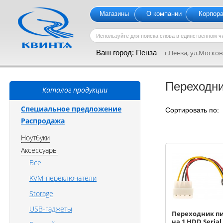
Магазины
О компании
Корпор
Ваш город:
Пенза
г.Пенза, ул.Московс
Переходн
Каталог продукции
Специальное предложение
Сортировать по
Распродажа
Ноутбуки
Аксессуары
Все
KVM-переключатели
Storage
USB-гаджеты
Переходник п
на 1 HDD Serial