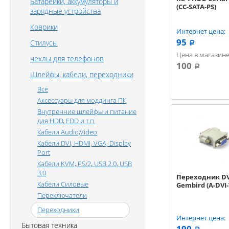
Батарейки, аккумуляторы и
(CC-SATA-PS)
зарядные устройства
Коврики
Интернет цена:
95
Стилусы
a
Цена в магазине
чехлы для телефонов
100
a
Шлейфы, кабели, переходники
Все
Аксессуары для моддинга ПК
Внутренние шлейфы и питание
для HDD, FDD и т.п.
Кабели Audio,Video
Кабели DVI, HDMI, VGA, Display
Port
Кабели KVM, PS/2, USB 2.0, USB
3.0
Переходник DVI
Кабели Силовые
Gembird (A-DVI
Переключатели
Переходники
Интернет цена:
Бытовая техника
190