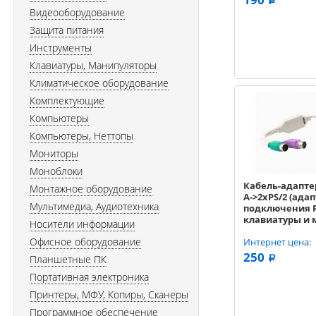
a
Видеооборудование
Защита питания
Инструменты
Клавиатуры, Манипуляторы
Климатическое оборудование
Комплектующие
Компьютеры
Компьютеры, Неттопы
Мониторы
Моноблоки
Кабель-адапте
Монтажное оборудование
A->2xPS/2 (ада
Мультимедиа, Аудиотехника
подключения P
клавиатуры и
Носители информации
USB порту) VC
Офисное оборудование
VUS7057
Интернет цена:
250
Планшетные ПК
a
Портативная электроника
Принтеры, МФУ, Копиры, Сканеры
Программное обеспечение