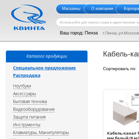
Магазины
О компании
Корпор
Ваш город:
Пенза
г.Пенза, ул.Московс
Кабель-ка
Каталог продукции
Специальное предложение
Сортировать по
Распродажа
Ноутбуки
Аксессуары
Бытовая техника
Видеооборудование
Защита питания
Инструменты
Клавиатуры, Манипуляторы
Кабель-канал 
мм белый (8 м/