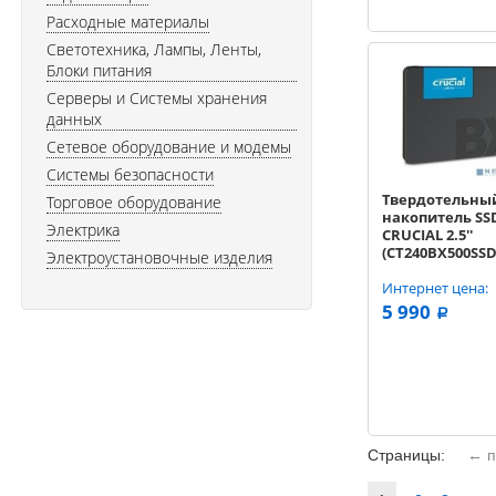
Расходные материалы
Светотехника, Лампы, Ленты,
Блоки питания
Серверы и Системы хранения
данных
Сетевое оборудование и модемы
Системы безопасности
Твердотельны
Торговое оборудование
накопитель SS
Электрика
CRUCIAL 2.5''
(CT240BX500SSD
Электроустановочные изделия
BX500 (R540/W5
TLC
Интернет цена:
5 990
a
Страницы:
← п