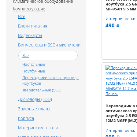
Климатическое оборудование
ноутбука 2.5 G
Комплектующие
MF-95-01 9.5 мм
Все
Интернет цена:
490
Блоки питания
a
Видеокарты
Винчестеры и SSD-накопители
Все
Настольные
Ноутбучные
Переходники в отсек привода
ноутбуков
Твердотельные (SSD)
Дисководы (FDD)
Переходник в 
Звуковые платы
оптического п
ноутбука 2.5 E
Корпуса
12M2 NGFF (M.2)
miniSATA 12.7 
Материнские платы
(41086)
Интернет цена:
990