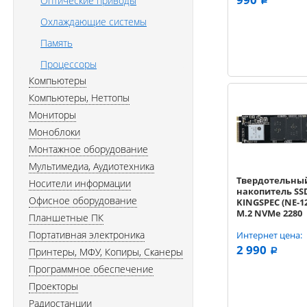
Оптические приводы
a
Охлаждающие системы
Память
Процессоры
Компьютеры
Компьютеры, Неттопы
Мониторы
Моноблоки
Монтажное оборудование
Мультимедиа, Аудиотехника
Твердотельны
Носители информации
накопитель SS
Офисное оборудование
KINGSPEC (NE-12
M.2 NVMe 2280
Планшетные ПК
(R1800/W600)
Портативная электроника
Интернет цена:
2 990
Принтеры, МФУ, Копиры, Сканеры
a
Программное обеспечение
Проекторы
Радиостанции