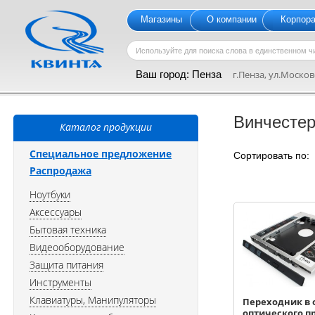
Магазины
О компании
Корпор
Ваш город:
Пенза
г.Пенза, ул.Московс
Винчестер
Каталог продукции
Специальное предложение
Сортировать по
Распродажа
Ноутбуки
Аксессуары
Бытовая техника
Видеооборудование
Защита питания
Инструменты
Клавиатуры, Манипуляторы
Переходник в 
оптического п