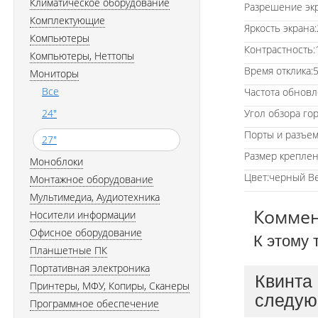
Климатическое оборудование
Разрешение экр
Комплектующие
Яркость экрана:
Компьютеры
Контрастность:
Компьютеры, Неттопы
Время отклика:
Мониторы
Все
Частота обновл
24"
Угол обзора гор
Порты и разъем
27"
Размер креплен
Моноблоки
Цвет:черный Вес
Монтажное оборудование
Мультимедиа, Аудиотехника
Комме
Носители информации
Офисное оборудование
К этому 
Планшетные ПК
Портативная электроника
Квинта
Принтеры, МФУ, Копиры, Сканеры
следую
Программное обеспечение