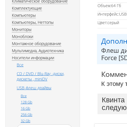
Климатическое оборудование
Объем:64 Гб
Комплектующие
Интерфейс:USB 
Компьютеры
Компьютеры, Неттопы
Цвет:серый
Мониторы
Моноблоки
Дополн
Монтажное оборудование
Флеш дис
Мультимедиа, Аудиотехника
Force [
Носители информации
Все
Комме
CD / DVD / Blu-Ray -диски,
дискеты , miniDV
К этому 
USB-флеш драйвы
Все
Квинта
128 Gb
следую
16 Gb
256 Gb
32 Gb