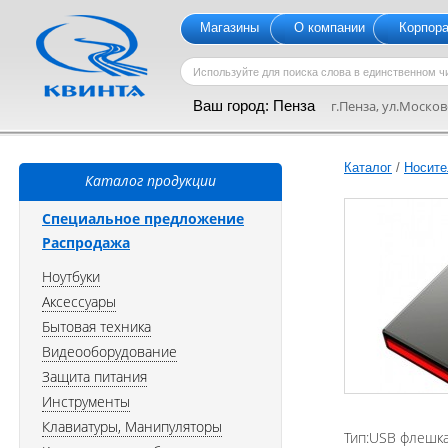
Магазины
О компании
Корпор
Ваш город:
Пенза
г.Пенза, ул.Московс
Каталог
/
Носите
Каталог продукции
Специальное предложение
Распродажа
Ноутбуки
Аксессуары
Бытовая техника
Видеооборудование
Защита питания
Инструменты
Клавиатуры, Манипуляторы
Тип:USB флешк