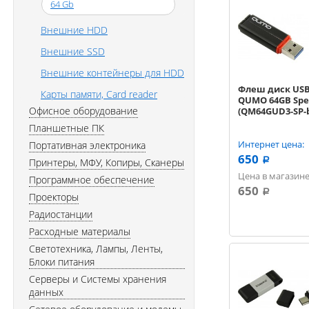
64 Gb
Внешние HDD
Внешние SSD
Внешние контейнеры для HDD
Флеш диск USB
Карты памяти, Card reader
QUMO 64GB Spe
Офисное оборудование
(QM64GUD3-SP-b
Планшетные ПК
Интернет цена:
Портативная электроника
650
Принтеры, МФУ, Копиры, Сканеры
a
Цена в магазине
Программное обеспечение
650
a
Проекторы
Радиостанции
Расходные материалы
Светотехника, Лампы, Ленты,
Блоки питания
Серверы и Системы хранения
данных