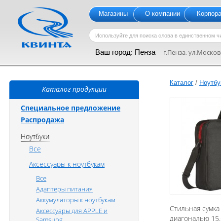
Магазины
О компании
Корпор
Ваш город:
Пенза
г.Пенза, ул.Московс
Каталог
/
Ноутбу
Каталог продукции
Специальное предложение
Распродажа
Ноутбуки
Все
Аксессуары к ноутбукам
Все
Адаптеры питания
Аккумуляторы к ноутбукам
Стильная сумка 
Аксессуары для APPLE и
диагональю 15.
Samsung