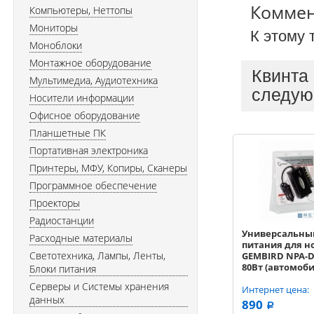
Комме
Компьютеры, Неттопы
Мониторы
К этому 
Моноблоки
Монтажное оборудование
Квинта
Мультимедиа, Аудиотехника
следую
Носители информации
Офисное оборудование
Планшетные ПК
Портативная электроника
Принтеры, МФУ, Копиры, Сканеры
Программное обеспечение
Проекторы
Радиостанции
Универсальны
Расходные материалы
питания для н
Светотехника, Лампы, Ленты,
GEMBIRD NPA-D
80Вт (автомоб
Блоки питания
Серверы и Системы хранения
Интернет цена:
данных
890
a