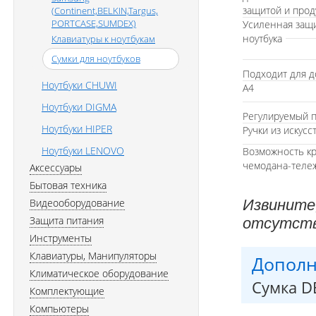
защитой и про
(Continent,BELKIN,Targus,
PORTCASE,SUMDEX)
Усиленная защи
ноутбука
Клавиатуры к ноутбукам
Сумки для ноутбуков
Подходит для д
Ноутбуки CHUWI
А4
Ноутбуки DIGMA
Регулируемый 
Ноутбуки HIPER
Ручки из искус
Ноутбуки LENOVO
Возможность кр
чемодана-теле
Аксессуары
Бытовая техника
Видеооборудование
Извините
Защита питания
отсутств
Инструменты
Клавиатуры, Манипуляторы
Дополн
Климатическое оборудование
Сумка DE
Комплектующие
Компьютеры