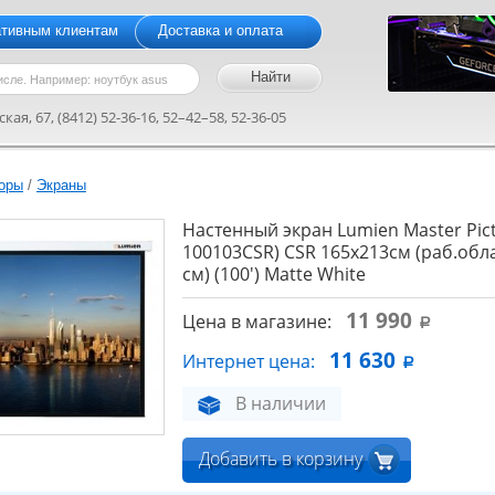
ативным клиентам
Доставка и оплата
кая, 67, (8412) 52-36-16, 52–42–58, 52-36-05
оры
/
Экраны
Настенный экран Lumien Master Pict
100103CSR) CSR 165x213см (раб.обл
см) (100') Matte White
11 990
Цена в магазине:
a
11 630
Интернет цена:
a
В наличии
Добавить в корзину