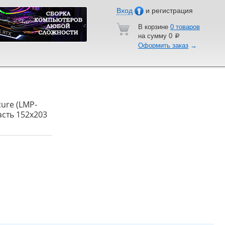
Вход
и регистрация
В корзине
0 товаров
на сумму
0
a
Оформить заказ
→
ure (LMP-
асть 152х203