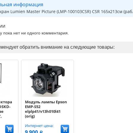
льная информация
ран Lumien Master Picture (LMP-100103CSR) CSR 165x213см (раб.о
ии
ру пока нет ни одного комментария.
омендует обратить внимание на следующие товары:
ектора
Модуль лампы Epson
 DSKD-
EMP-S52
ве
elplp41/v13h010l41
,
(orig)
ая
0x150,
Интернет цена:
9 900
a