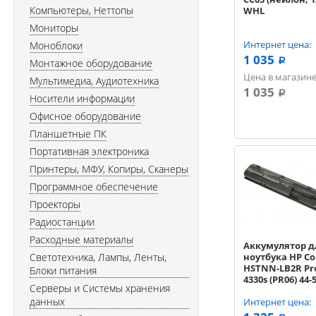
Компьютеры, Неттопы
WHL
Мониторы
Интернет цена:
Моноблоки
1 035
Монтажное оборудование
a
Цена в магазине
Мультимедиа, Аудиотехника
1 035
a
Носители информации
Офисное оборудование
Планшетные ПК
Портативная электроника
Принтеры, МФУ, Копиры, Сканеры
Программное обеспечение
Проекторы
Радиостанции
Расходные материалы
Аккумулятор д
Светотехника, Лампы, Ленты,
ноутбука HP C
HSTNN-LB2R Pr
Блоки питания
4330s (PR06) 44
Серверы и Системы хранения
OEM
данных
Интернет цена: