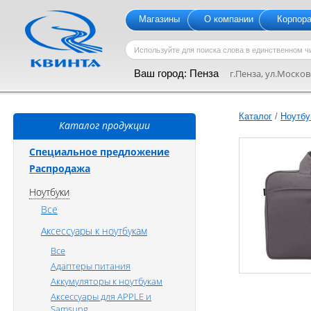
Магазины
О компании
Корпор
Ваш город:
Пенза
г.Пенза, ул.Московс
Каталог
/
Ноутбу
Каталог продукции
Специальное предложение
Распродажа
Ноутбуки
Все
Аксессуары к ноутбукам
Все
Адаптеры питания
Аккумуляторы к ноутбукам
Аксессуары для APPLE и
Samsung