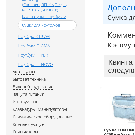
(Continent,BELKIN,Targus,
Дополн
PORTCASE,SUMDEX)
Сумка д
Клавиатуры к ноутбукам
Сумки для ноутбуков
Комме
Ноутбуки CHUWI
К этому 
Ноутбуки DIGMA
Ноутбуки HIPER
Квинта
Ноутбуки LENOVO
следую
Аксессуары
Бытовая техника
Видеооборудование
Защита питания
Инструменты
Клавиатуры, Манипуляторы
Климатическое оборудование
Комплектующие
Сумка CONTIN
Компьютеры
CC05 (нейлон, 15