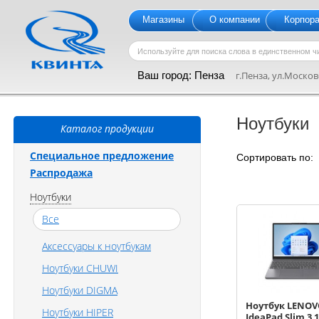
Магазины
О компании
Корпор
Ваш город:
Пенза
г.Пенза, ул.Московс
Ноутбуки
Каталог продукции
Специальное предложение
Сортировать по
Распродажа
Ноутбуки
Все
Аксессуары к ноутбукам
Ноутбуки CHUWI
Ноутбуки DIGMA
Ноутбук LENO
Ноутбуки HIPER
IdeaPad Slim 3 