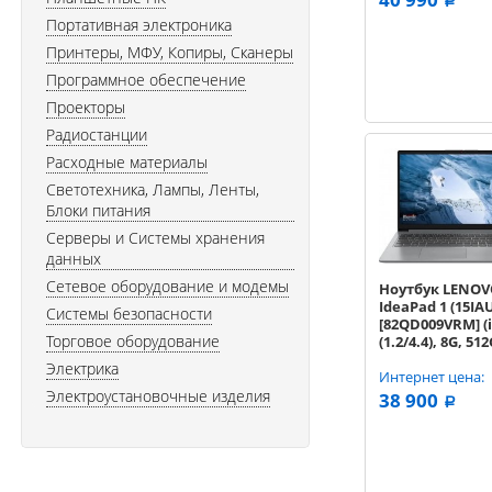
a
Портативная электроника
Принтеры, МФУ, Копиры, Сканеры
Программное обеспечение
Проекторы
Радиостанции
Расходные материалы
Светотехника, Лампы, Ленты,
Блоки питания
Серверы и Системы хранения
данных
Сетевое оборудование и модемы
Ноутбук LENO
IdeaPad 1 (15IA
Системы безопасности
[82QD009VRM] (
Торговое оборудование
(1.2/4.4), 8G, 51
no ODD, BT, 15.6
Электрика
Gray
Интернет цена:
Электроустановочные изделия
38 900
a