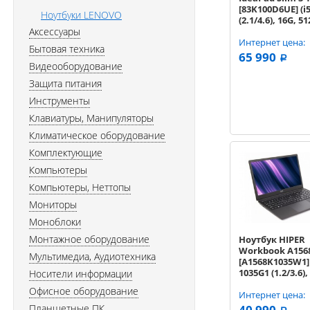
[83K100D6UE] (i
Ноутбуки LENOVO
(2.1/4.6), 16G, 5
Аксессуары
no ODD, BT, 15.3'
DOS) Grey
Интернет цена:
Бытовая техника
65 990
a
Видеооборудование
Защита питания
Инструменты
Клавиатуры, Манипуляторы
Климатическое оборудование
Комплектующие
Компьютеры
Компьютеры, Неттопы
Мониторы
Моноблоки
Монтажное оборудование
Ноутбук HIPER
Workbook A156
Мультимедиа, Аудиотехника
[A1568K1035W1] 
1035G1 (1.2/3.6),
Носители информации
512G SSD, no OD
Офисное оборудование
15.6'' IPS, W10 P
Интернет цена:
Планшетные ПК
40 990